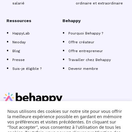
salarié
ordinaire et extraordinaire
Ressources
Behappy
HappyLab
Pourquoi Behappy ?
Neoday
Offre créateur
Blog
Offre entrepreneur
Presse
Travailler chez Behappy
Suis-je éligible ?
Devenir membre
Nous utilisons des cookies sur notre site pour vous offrir
Behappy est une communauté d'experts-comptables
la meilleure expérience possible en gardant en mémoire
indépendants
qui aide les créateurs et dirigeants de TPE à faire
vos préférences et visites précédentes. En cliquant sur
décoller leur business
“Tout accepter”, vous consentez à l'utilisation de tous les